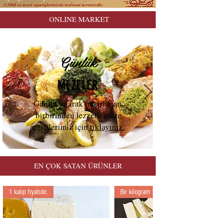
ONLINE MARKET
Günlük
MEZELER
Günlük olarak hazırlanan,
birbirinden lezzetli meze
çeşitlerimiz için
tıklayınız.
EN ÇOK SATAN ÜRÜNLER
1 kalıp fiyatıdır.
Bir kilogram fiyatıdır.