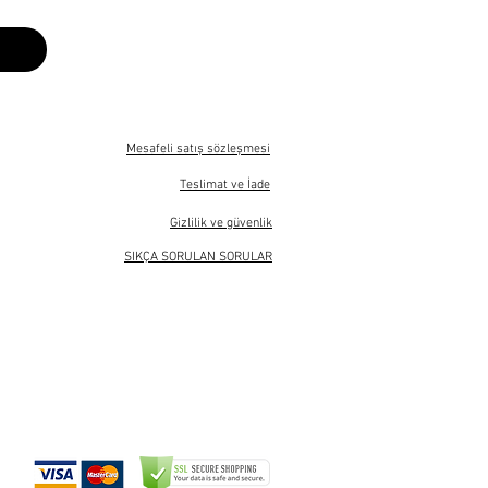
Mesafeli satış sözleşmesi
Teslimat ve İade
Gizlilik ve güvenlik
SIKÇA SORULAN SORULAR
Ürün fiyatlarına KDV bedeli dahildir.
Bu sitede sadece ticari satış işlemleri yapılmaktadır.
Sitede yer alan tüm görsel ve metinler izinsiz kullanılamaz.
Tüm Hakları Saklıdır .