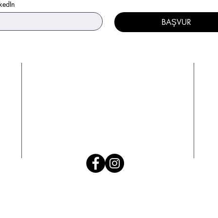
kedIn
BAŞVUR
Kampanya ve duyurularımızdan haberdar
olmak için bizi takip edin!