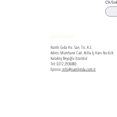
CV/Lin
İletişim Bilgileri:
Namlı Gıda Hiz. San. Tic. A.S.
Adres: Mumhane Cad. Atilla İş Hanı No:6/A
Karaköy Beyoğlu İstanbul
Tel: 0212 2936880
Eposta:
info@namligida.com.tr