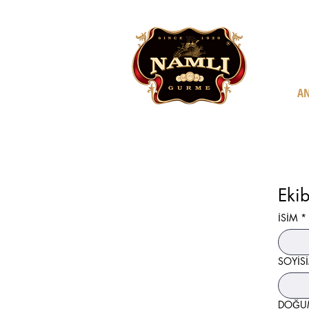
AN
İSİM
*
SOYİS
DOĞUM