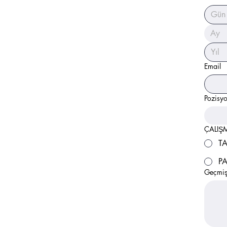
Ay
Email
Pozisyo
ÇALIŞ
T
PA
Geçmiş 