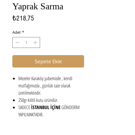
Yaprak Sarma
Fiyat
₺218,75
Adet
*
Sepete Ekle
Mezeler Karaköy şubemizde , kendi
mutfağımızda , günlük taze olarak
üretilmektedir.
250gr kilitli kutu üründür.
SADECE
İSTANBUL İÇİNE
GÖNDERİM
YAPILMAKTADIR.