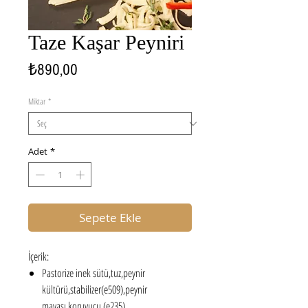
Taze Kaşar Peyniri
Fiyat
₺890,00
Miktar
*
Adet
*
Sepete Ekle
İçerik:
Pastorize inek sütü,tuz,peynir
kültürü,stabilizer(e509),peynir
mayası,koruyucu (e235)