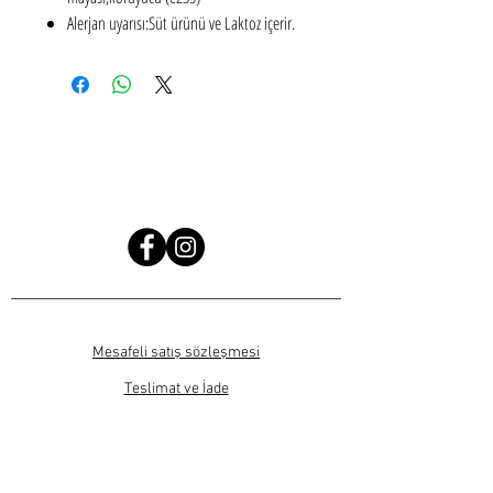
Alerjan uyarısı:Süt ürünü ve Laktoz içerir.
Kampanya ve duyurularımızdan haberdar olmak
için bizi takip edin!
Mesafeli satış sözleşmesi
Teslimat ve İade
Gizlilik ve güvenlik
SIKÇA SORULAN SORULAR