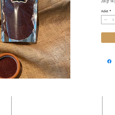
200 gr 'lik
Adet
*
Kampanya ve duyurularımızdan haberdar
olmak için bizi takip edin!