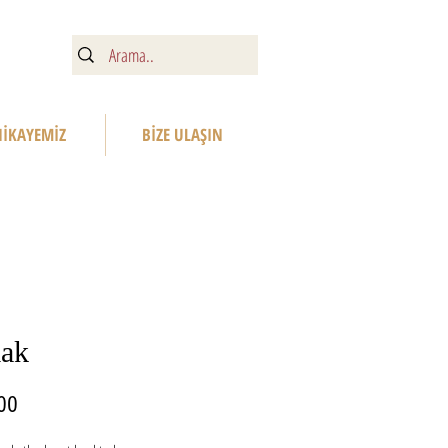
HİKAYEMİZ
BİZE ULAŞIN
ak
Fiyat
00