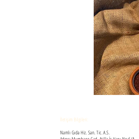
İletişim Bilgileri:
Namlı Gıda Hiz. San. Tic. A.S.
Adres: Mumhane Cad. Atilla İş Hanı No:6/A