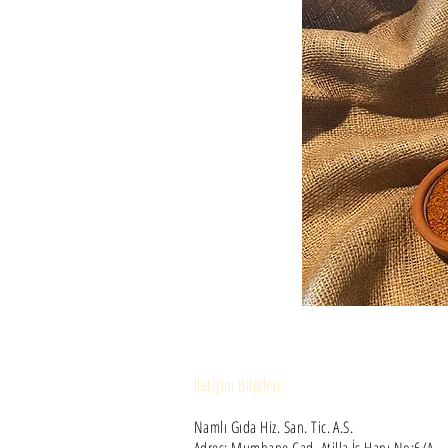
İletişim Bilgileri:
Namlı Gıda Hiz. San. Tic. A.S.
Adres: Mumhane Cad. Atilla İş Hanı No:6/A