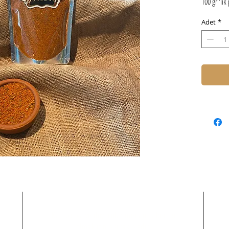
100 gr 'lik
Adet
*
Kampanya ve duyurularımızdan haberdar
olmak için bizi takip edin!