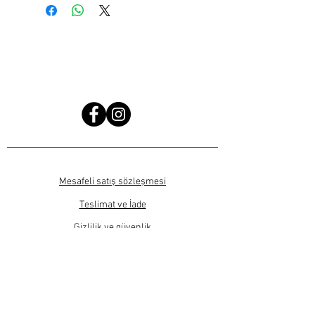
Kampanya ve duyurularımızdan haberdar olmak
için bizi takip edin!
Mesafeli satış sözleşmesi
Teslimat ve İade
Gizlilik ve güvenlik
SIKÇA SORULAN SORULAR
Ürün fiyatlarına KDV bedeli dahildir.
Bu sitede sadece ticari satış işlemleri yapılmaktadır.