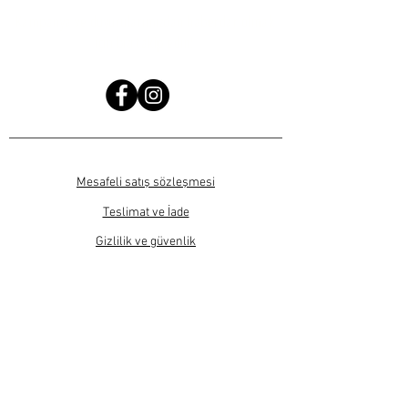
Kampanya ve duyurularımızdan haberdar olmak
için bizi takip edin!
Mesafeli satış sözleşmesi
Teslimat ve İade
Gizlilik ve güvenlik
SIKÇA SORULAN SORULAR
Ürün fiyatlarına KDV bedeli dahildir.
Bu sitede sadece ticari satış işlemleri yapılmaktadır.
Sitede yer alan tüm görsel ve metinler izinsiz kullanılamaz.
Tüm Hakları Saklıdır .