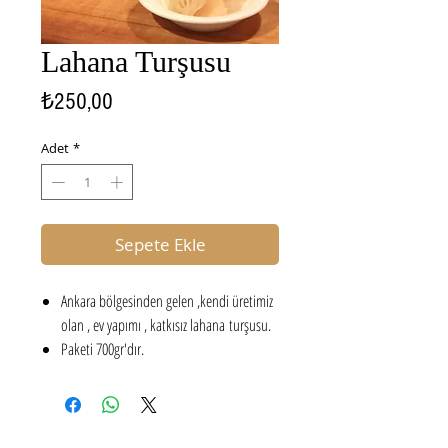
Lahana Turşusu
Fiyat
₺250,00
Adet
*
Sepete Ekle
Ankara bölgesinden gelen ,kendi üretimiz
olan , ev yapımı , katkısız lahana turşusu.
Paketi 700gr'dır.