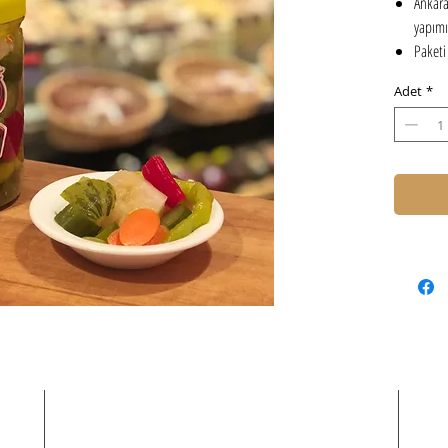
Ankara
yapımı 
Paketi
Adet
*
Kampanya ve duyurularımızdan haberdar