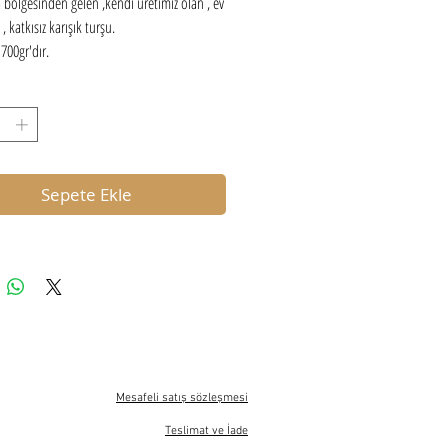
 bölgesinden gelen ,kendi üretimiz olan , ev
, katkısız karışık turşu.
 700gr'dır.
Sepete Ekle
Mesafeli satış sözleşmesi
Teslimat ve İade