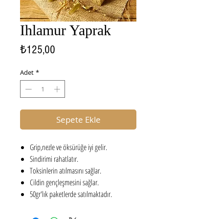
Ihlamur Yaprak
Fiyat
₺125,00
Adet
*
Sepete Ekle
Grip,nezle ve öksürüğe iyi gelir.
Sindirimi rahatlatır.
Toksinlerin atılmasını sağlar.
Cildin gençleşmesini sağlar.
50gr'lık paketlerde satılmaktadır.