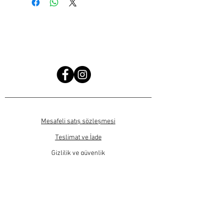
Kampanya ve duyurularımızdan haberdar olmak
için bizi takip edin!
Mesafeli satış sözleşmesi
Teslimat ve İade
Gizlilik ve güvenlik
SIKÇA SORULAN SORULAR
Ürün fiyatlarına KDV bedeli dahildir.
Bu sitede sadece ticari satış işlemleri yapılmaktadır.