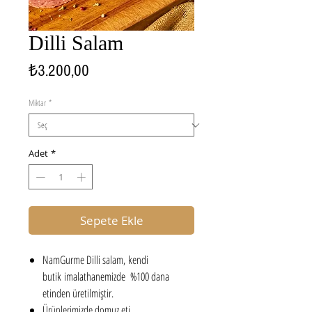
Dilli Salam
Fiyat
₺3.200,00
Miktar
*
Adet
*
Sepete Ekle
NamGurme Dilli salam, kendi
butik imalathanemizde %100 dana
etinden üretilmiştir.
Ürünlerimizde domuz eti