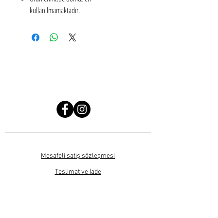
kullanılmamaktadır.
Kampanya ve duyurularımızdan haberdar olmak
için bizi takip edin!
Mesafeli satış sözleşmesi
Teslimat ve İade
Gizlilik ve güvenlik
SIKÇA SORULAN SORULAR