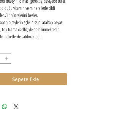
erol düzeyini olması gerektiği seviyede tutar.
ş olduğu vitamin ve minerallerle cildi
er.Cilt hücrelerini besler.
yapan bireylerin açlık hissini azaltan beyaz
i, tok tutma özelliğiyle de bilinmektedir.
 lik paketlerde satılmaktadır.
Sepete Ekle