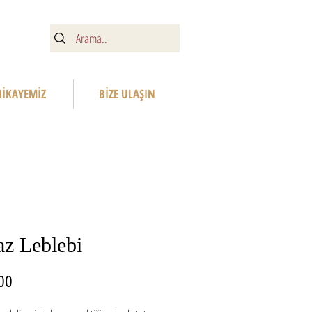
HİKAYEMİZ
BİZE ULAŞIN
z Leblebi
Fiyat
00