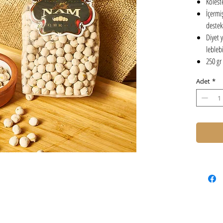
Kolest
İçermi
destekl
Diyet 
lebleb
250 gr
Adet
*